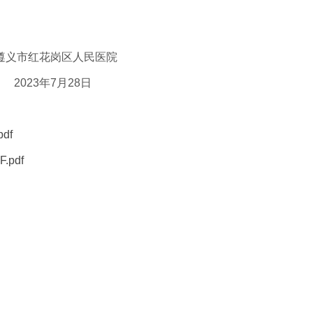
医院
8日
df
pdf