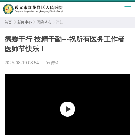
首页

新闻中心

医院动态

详细
德馨于行 技精于勤---祝所有医务工作者
医师节快乐！
2025-08-19 08:54
宣传科